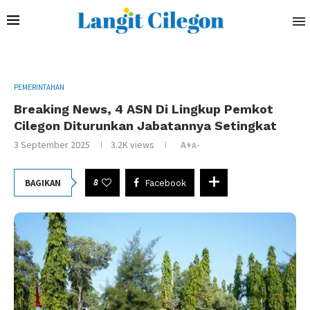
PEMERINTAHAN
Breaking News, 4 ASN Di Lingkup Pemkot
Cilegon Diturunkan Jabatannya Setingkat
3 September 2025
3.2K
views
A+
A-
8
BAGIKAN
Facebook