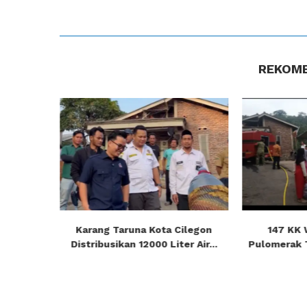
REKOME
se-Kota
Karang Taruna Kota Cilegon
147 KK
ebyar...
Distribusikan 12000 Liter Air...
Pulomerak T