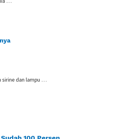
hwa …
nnya
n sirine dan lampu …
 Sudah 100 Persen