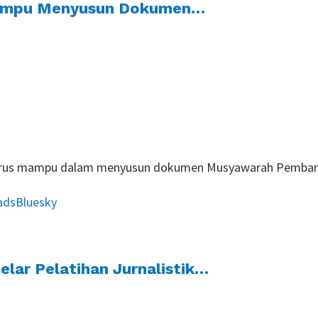
 Mampu Menyusun Dokumen…
an harus mampu dalam menyusun dokumen Musyawarah Pemban
ads
Bluesky
elar Pelatihan Jurnalistik…