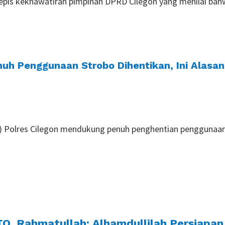
 tepis kekhawatiran pimpinan DPRD Cilegon yang menilai ba
nuh Penggunaan Strobo Dihentikan, Ini Alasa
tas) Polres Cilegon mendukung penuh penghentian penggunaa
Q, Rahmatullah: Alhamdullilah Persiapan