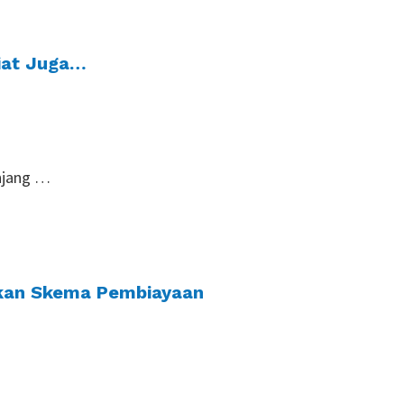
riat Juga…
enjang …
ukan Skema Pembiayaan