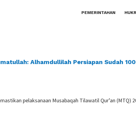
PEMERINTAHAN
HUKR
matullah: Alhamdullilah Persiapan Sudah 100
memastikan pelaksanaan Musabaqah Tilawatil Qur’an (MTQ) 