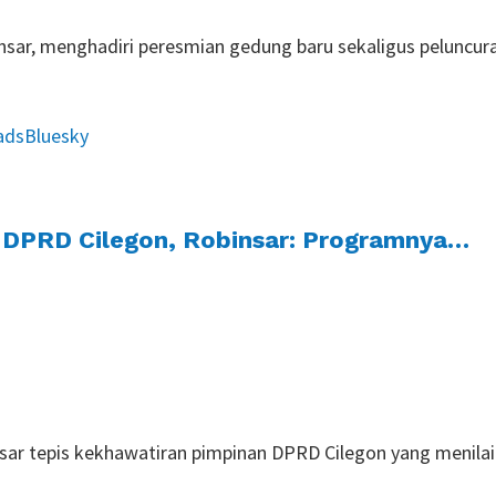
binsar, menghadiri peresmian gedung baru sekaligus peluncu
ads
Bluesky
 DPRD Cilegon, Robinsar: Programnya…
insar tepis kekhawatiran pimpinan DPRD Cilegon yang menila