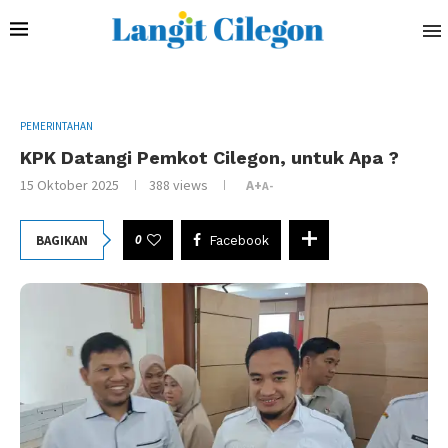
PEMERINTAHAN
KPK Datangi Pemkot Cilegon, untuk Apa ?
15 Oktober 2025
388
views
A+
A-
0
BAGIKAN
Facebook