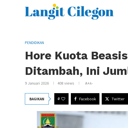
PENDIDIKAN
Hore Kuota Beasis
Ditambah, Ini Jum
9 Januari 2026
408
views
A+
A-
0
BAGIKAN
Facebook
Twitter