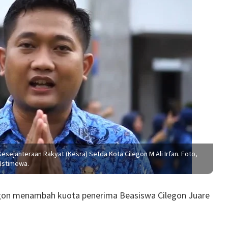
esejahteraan Rakyat (Kesra) Setda Kota Cilegon M Ali Irfan. Foto,
Istimewa.
egon menambah kuota penerima Beasiswa Cilegon Juare