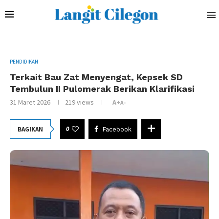
PENDIDIKAN
Terkait Bau Zat Menyengat, Kepsek SD
Tembulun II Pulomerak Berikan Klarifikasi
31 Maret 2026
219
views
A+
A-
0
BAGIKAN
Facebook