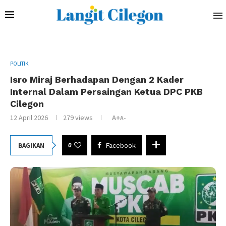
POLITIK
Isro Miraj Berhadapan Dengan 2 Kader
Internal Dalam Persaingan Ketua DPC PKB
Cilegon
12 April 2026
279
views
A+
A-
0
BAGIKAN
Facebook