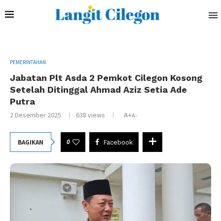
PEMERINTAHAN
Jabatan Plt Asda 2 Pemkot Cilegon Kosong
Setelah Ditinggal Ahmad Aziz Setia Ade
Putra
2 Desember 2025
638
views
A+
A-
0
BAGIKAN
Facebook