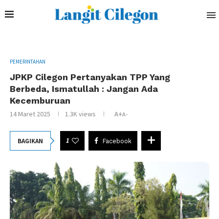
PEMERINTAHAN
JPKP Cilegon Pertanyakan TPP Yang
Berbeda, Ismatullah : Jangan Ada
Kecemburuan
14 Maret 2025
1.3K
views
A+
A-
1
BAGIKAN
Facebook