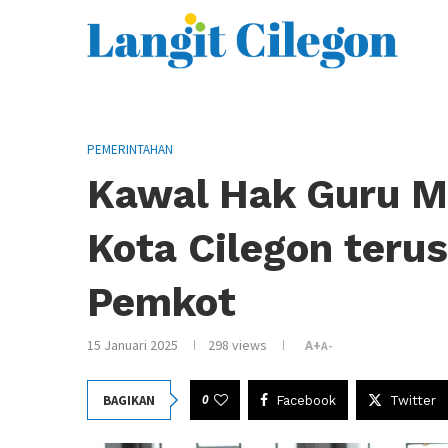
PEMERINTAHAN
Kawal Hak Guru M
Kota Cilegon teru
Pemkot
15 Januari 2025
298
views
A+
A-
0
BAGIKAN
Facebook
Twitter