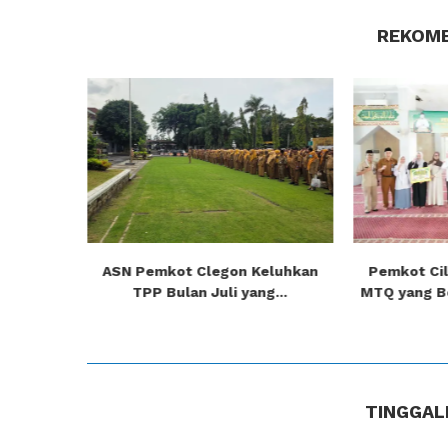
REKOME
ngguhkan,
ASN Pemkot Clegon Keluhkan
Pemkot Cil
i...
TPP Bulan Juli yang...
MTQ yang Be
TINGGAL