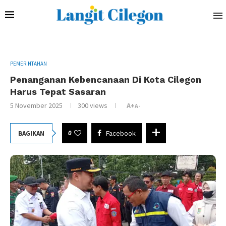
PEMERINTAHAN
Penanganan Kebencanaan Di Kota Cilegon
Harus Tepat Sasaran
5 November 2025
300
views
A+
A-
0
BAGIKAN
Facebook