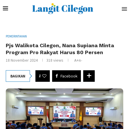
PEMERINTAHAN
Pjs Walikota Cilegon, Nana Supiana Minta
Program Pro Rakyat Harus 80 Persen
18 November 2024
318
views
A+
A-
1
BAGIKAN
Facebook