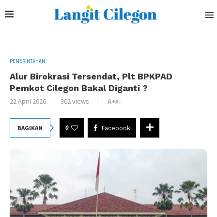
PEMERINTAHAN
Alur Birokrasi Tersendat, Plt BPKPAD
Pemkot Cilegon Bakal Diganti ?
22 April 2026
302
views
A+
A-
0
BAGIKAN
Facebook