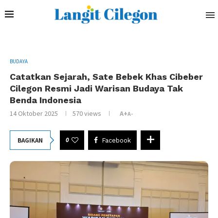
BUDAYA
Catatkan Sejarah, Sate Bebek Khas Cibeber
Cilegon Resmi Jadi Warisan Budaya Tak
Benda Indonesia
14 Oktober 2025
570
views
A+
A-
0
BAGIKAN
Facebook