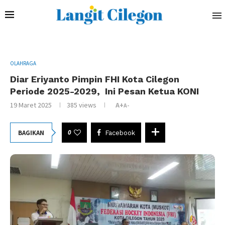
OLAHRAGA
Diar Eriyanto Pimpin FHI Kota Cilegon
Periode 2025-2029, Ini Pesan Ketua KONI
19 Maret 2025
385
views
A+
A-
0
BAGIKAN
Facebook