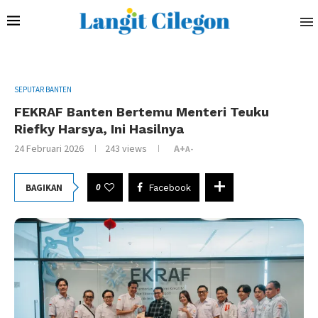
SEPUTAR BANTEN
FEKRAF Banten Bertemu Menteri Teuku
Riefky Harsya, Ini Hasilnya
24 Februari 2026
243
views
A+
A-
0
BAGIKAN
Facebook