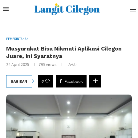
PEMERINTAHAN
Masyarakat Bisa Nikmati Aplikasi Cilegon
Juare, Ini Syaratnya
24 April 2025
795
views
A+
A-
0
BAGIKAN
Facebook