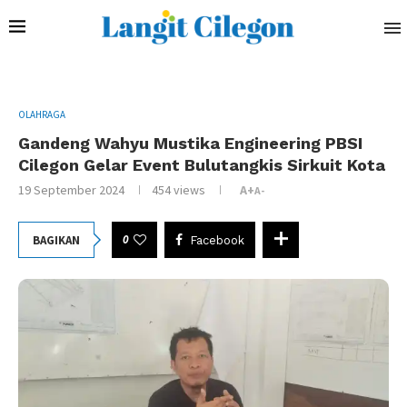
OLAHRAGA
Gandeng Wahyu Mustika Engineering PBSI
Cilegon Gelar Event Bulutangkis Sirkuit Kota
19 September 2024
454
views
A+
A-
0
BAGIKAN
Facebook