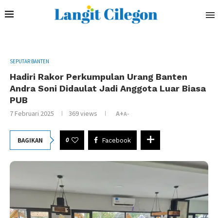
SEPUTAR BANTEN
Hadiri Rakor Perkumpulan Urang Banten
Andra Soni Didaulat Jadi Anggota Luar Biasa
PUB
7 Februari 2025
369
views
A+
A-
0
BAGIKAN
Facebook