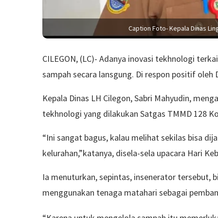
Caption Foto- Kepala Dinas Lin
CILEGON, (LC)- Adanya inovasi tekhnologi terk
sampah secara lansgung. Di respon positif oleh 
Kepala Dinas LH Cilegon, Sabri Mahyudin, meng
tekhnologi yang dilakukan Satgas TMMD 128 Ko
“Ini sangat bagus, kalau melihat sekilas bisa d
kelurahan,”katanya, disela-sela upacara Hari Ke
Ia menuturkan, sepintas, insenerator tersebut, bil
menggunakan tenaga matahari sebagai pembangk
“Karena untuk mengelola sampah itu memerluka