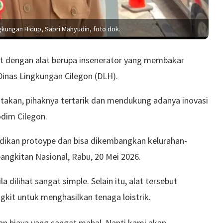
gkungan Hidup, Sabri Mahyudin, foto dok.
ait dengan alat berupa insenerator yang membakar
Dinas Lingkungan Cilegon (DLH).
atakan, pihaknya tertarik dan mendukung adanya inovasi
dim Cilegon.
ijadikan protoype dan bisa dikembangkan kelurahan-
bangkitan Nasional, Rabu, 20 Mei 2026.
a dilihat sangat simple. Selain itu, alat tersebut
it untuk menghasilkan tenaga loistrik.
n biaya yang sangat mahal. Nanti kami akan