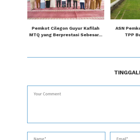
ngguhkan,
Pemkot Cilegon Guyur Kafilah
ASN Pemko
i...
MTQ yang Berprestasi Sebesar...
TPP Bu
TINGGAL