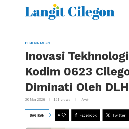
PEMERINTAHAN
Inovasi Tekhnolo
Kodim 0623 Cilego
Diminati Oleh DLH
20 Mei 2026
151
views
A+
A-
0
BAGIKAN
Facebook
Twitter