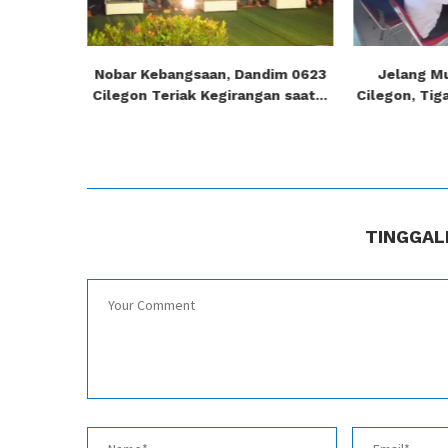
Argentina
Nobar Kebangsaan, Dandim 0623
Jelang M
.
Cilegon Teriak Kegirangan saat...
Cilegon, Tig
TINGGAL