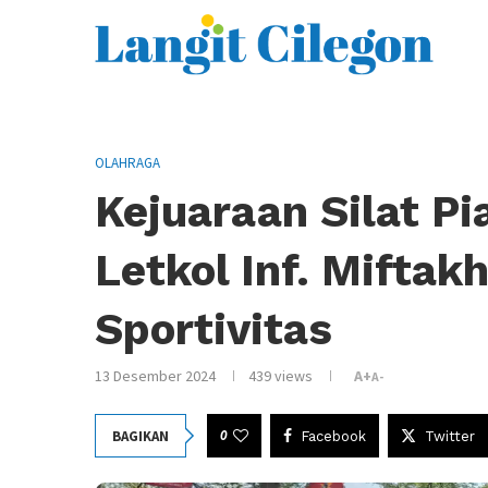
OLAHRAGA
Kejuaraan Silat Pi
Letkol Inf. Miftakh
Sportivitas
13 Desember 2024
439
views
A+
A-
0
BAGIKAN
Facebook
Twitter