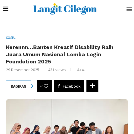
SOSIAL
Kerennn…Banten Kreatif Disability Raih
Juara Umum Nasional Lomba Login
Foundation 2025
29 Desember 2025
431
views
A+
A-
0
BAGIKAN
Facebook