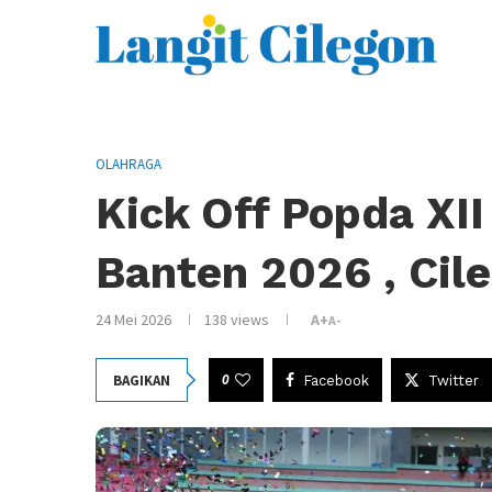
OLAHRAGA
Kick Off Popda XI
Banten 2026 , Ci
24 Mei 2026
138
views
A+
A-
0
BAGIKAN
Facebook
Twitter