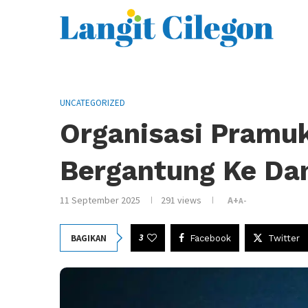
UNCATEGORIZED
Organisasi Pramu
Bergantung Ke Da
11 September 2025
291
views
A+
A-
3
BAGIKAN
Facebook
Twitter