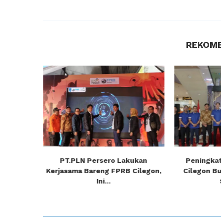
REKOME
egon Dari
PT.PLN Persero Lakukan
Peningkat
.
Kerjasama Bareng FPRB Cilegon,
Cilegon B
Ini...