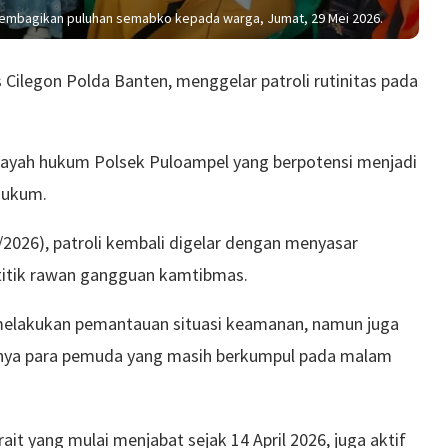
 membagikan puluhan semabko kepada warga, Jumat, 29 Mei 2026.
 Cilegon Polda Banten, menggelar patroli rutinitas pada
 wilayah hukum Polsek Puloampel yang berpotensi menjadi
hukum.
2026), patroli kembali digelar dengan menyasar
k-titik rawan gangguan kamtibmas.
 melakukan pemantauan situasi keamanan, namun juga
snya para pemuda yang masih berkumpul pada malam
t yang mulai menjabat sejak 14 April 2026, juga aktif