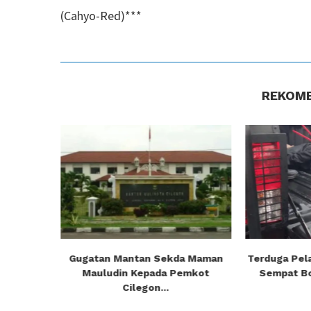
(Cahyo-Red)***
REKOME
 Tenggak
Gugatan Mantan Sekda Maman
Terduga Pel
ga...
Mauludin Kepada Pemkot
Sempat Bo
Cilegon...