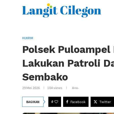
HUKRIM
Polsek Puloampel 
Lakukan Patroli D
Sembako
29 Mei 2026
104
views
A+
A-
0
BAGIKAN
Facebook
Twitter