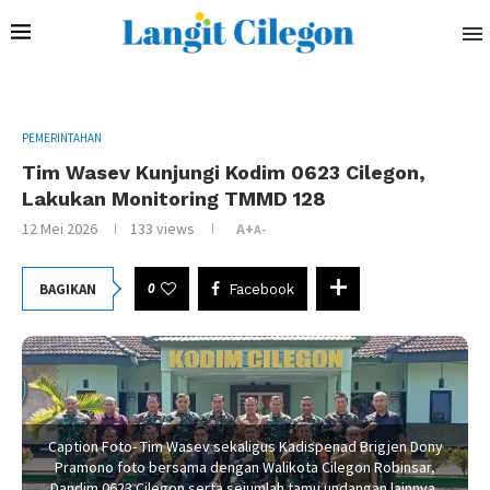
PEMERINTAHAN
Tim Wasev Kunjungi Kodim 0623 Cilegon,
Lakukan Monitoring TMMD 128
12 Mei 2026
133
views
A+
A-
0
BAGIKAN
Facebook
Caption Foto- Tim Wasev sekaligus Kadispenad Brigjen Dony
Pramono foto bersama dengan Walikota Cilegon Robinsar,
Dandim 0623 Cilegon serta sejumlah tamu undangan lainnya,