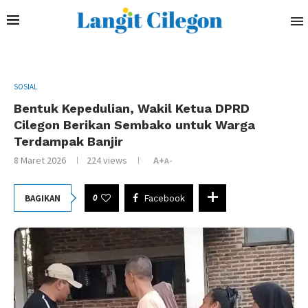
SOSIAL
Bentuk Kepedulian, Wakil Ketua DPRD
Cilegon Berikan Sembako untuk Warga
Terdampak Banjir
8 Maret 2026
224
views
A+
A-
0
BAGIKAN
Facebook