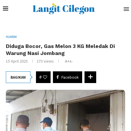
HUKRIM
Diduga Bocor, Gas Melon 3 KG Meledak Di
Warung Nasi Jombang
15 April 2025
273
views
A+
A-
0
BAGIKAN
Facebook