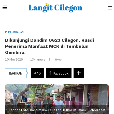
PEMERINTAHAN
Dikunjungi Dandim 0623 Cilegon, Rusdi
Penerima Manfaat MCK di Tembulun
Gembira
10 Mei 2026
134
views
A+
A-
0
BAGIKAN
Facebook
Caption Foto- Dandim 0623 Cilegon, letkol Inf. Imam Buchori saat