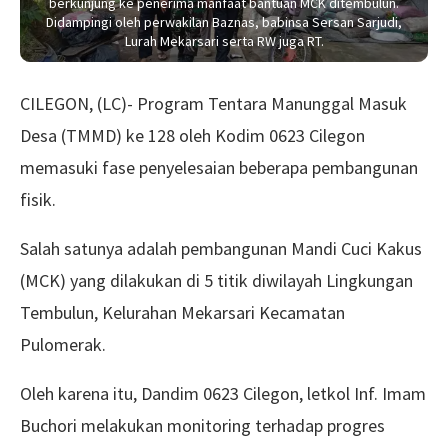
berkunjung ke penerima manfaat bantuan MCK ditembulun.
Didampingi oleh perwakilan Baznas, babinsa Sersan Sarjudi,
Lurah Mekarsari serta RW juga RT.
CILEGON, (LC)- Program Tentara Manunggal Masuk
Desa (TMMD) ke 128 oleh Kodim 0623 Cilegon
memasuki fase penyelesaian beberapa pembangunan
fisik.
Salah satunya adalah pembangunan Mandi Cuci Kakus
(MCK) yang dilakukan di 5 titik diwilayah Lingkungan
Tembulun, Kelurahan Mekarsari Kecamatan
Pulomerak.
Oleh karena itu, Dandim 0623 Cilegon, letkol Inf. Imam
Buchori melakukan monitoring terhadap progres