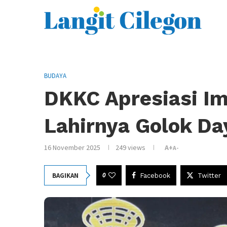
BUDAYA
DKKC Apresiasi Im
Lahirnya Golok Da
16 November 2025
249
views
A+
A-
0
BAGIKAN
Facebook
Twitter