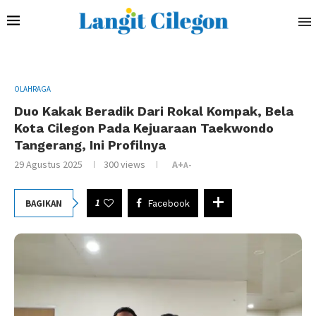
OLAHRAGA
Duo Kakak Beradik Dari Rokal Kompak, Bela
Kota Cilegon Pada Kejuaraan Taekwondo
Tangerang, Ini Profilnya
29 Agustus 2025
300
views
A+
A-
1
BAGIKAN
Facebook