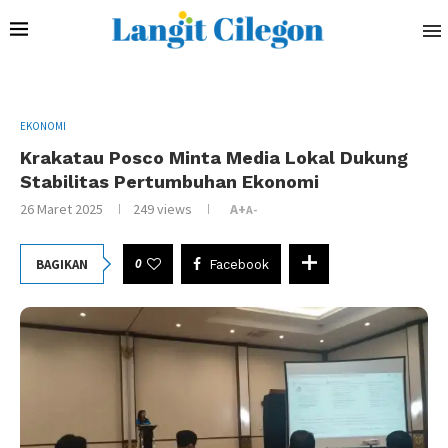
EKONOMI
Krakatau Posco Minta Media Lokal Dukung
Stabilitas Pertumbuhan Ekonomi
26 Maret 2025
249
views
A+
A-
0
BAGIKAN
Facebook