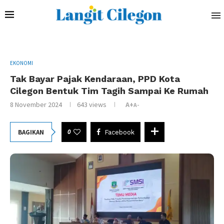
EKONOMI
Tak Bayar Pajak Kendaraan, PPD Kota
Cilegon Bentuk Tim Tagih Sampai Ke Rumah
8 November 2024
643
views
A+
A-
0
BAGIKAN
Facebook