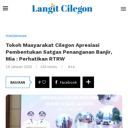
PEMERINTAHAN
Tokoh Masyarakat Cilegon Apresiasi
Pembentukan Satgas Penanganan Banjir,
Mia : Perhatikan RTRW
14 Januari 2026
320
views
A+
A-
0
BAGIKAN
Facebook