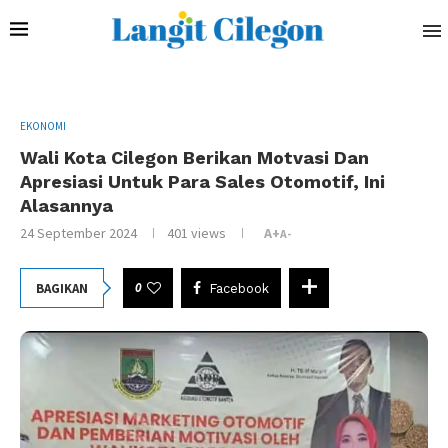
EKONOMI
Wali Kota Cilegon Berikan Motvasi Dan
Apresiasi Untuk Para Sales Otomotif, Ini
Alasannya
24 September 2024
401
views
A+
A-
0
BAGIKAN
Facebook