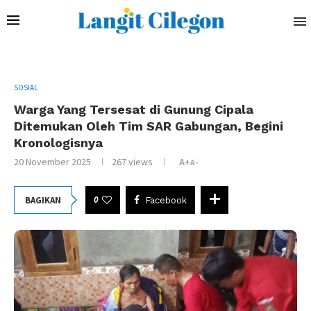
SOSIAL
Warga Yang Tersesat di Gunung Cipala
Ditemukan Oleh Tim SAR Gabungan, Begini
Kronologisnya
20 November 2025
267
views
A+
A-
0
BAGIKAN
Facebook