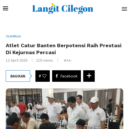
OLAHRAGA
Atlet Catur Banten Berpotensi Raih Prestasi
Di Kejurnas Percasi
12 April 2026
210
views
A+
A-
0
BAGIKAN
Facebook