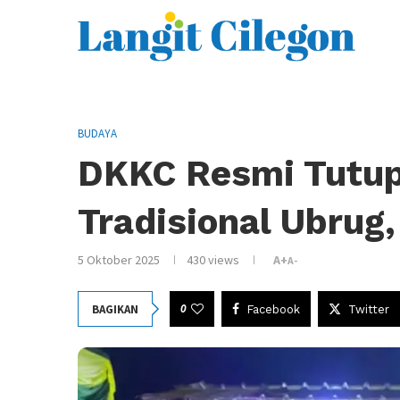
BUDAYA
DKKC Resmi Tutup
Tradisional Ubrug,
5 Oktober 2025
430
views
A+
A-
0
BAGIKAN
Facebook
Twitter