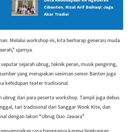
Duta Kebudayaan ke Ngederes
Cibanten, Rizal Arif Baihaqi: Jaga
Akar Tradisi
an. Melalui workshop ini, kita berharap generasi muda
erah,” ujarnya.
putar sejarah ubrug, teknik peran, musik pengiring,
arasumber yang merupakan seniman senior Banten juga
 kehidupan teater tradisional.
 ubrug dari para peserta workshop. Tampil juga debus
al, tari tradisional dari Sanggar Wonk Kite, dan
onal dengan lakon “Ubrug Duo Jawara”.
menyampaikan rasa bangganya karena lingkungan