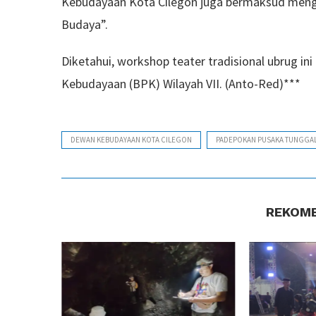
Kebudayaan Kota Cilegon juga bermaksud meng
Budaya”.
Diketahui, workshop teater tradisional ubrug ini 
Kebudayaan (BPK) Wilayah VII. (Anto-Red)***
DEWAN KEBUDAYAAN KOTA CILEGON
PADEPOKAN PUSAKA TUNGGA
REKOME