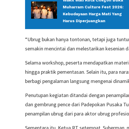
Wakil Wali Kota Cilegon Buka
Muharram Culture Fest 2026:
Kebudayaan Harga Mati Yang
Harus Diperjuangkan
“Ubrug bukan hanya tontonan, tetapi juga tuntun
semakin mencintai dan melestarikan kesenian da
Selama workshop, peserta mendapatkan materi se
hingga praktik pementasan. Selain itu, para n
berbagi pengalaman langsung mengenai dinamika
Penutupan kegiatan ditandai dengan penampilan
dan gembrung pence dari Padepokan Pusaka Tungg
penampilan ubrug dari para aktor ubrug profesi
Sementara itu, Ketua RT setempat, Suherman, 