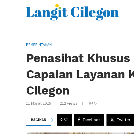
PEMERINTAHAN
Penasihat Khusus 
Capaian Layanan 
Cilegon
11 Maret 2026
212
views
A+
A-
0
BAGIKAN
Facebook
Twitter