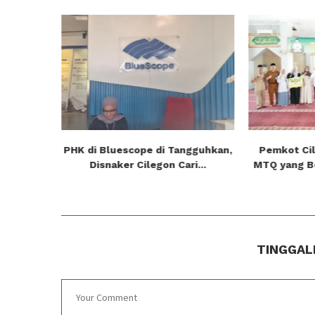
eluhkan
PHK di Bluescope di Tangguhkan,
Pemkot Cil
g...
Disnaker Cilegon Cari...
MTQ yang Be
TINGGAL