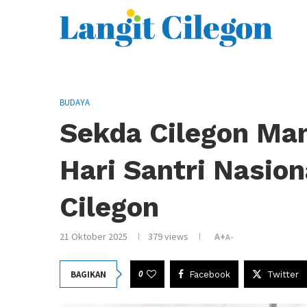
BUDAYA
Sekda Cilegon Ma
Hari Santri Nasion
Cilegon
21 Oktober 2025
379
views
A+
A-
0
BAGIKAN
Facebook
Twitter