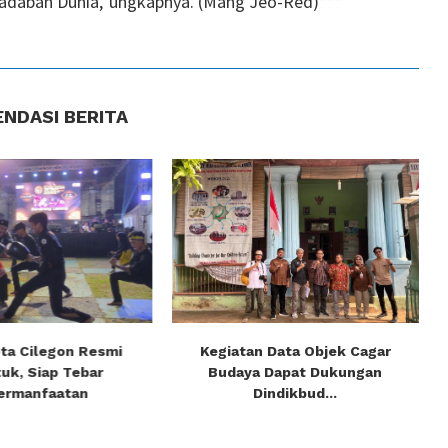
adaban Dunia,”ungkapnya. (Mang Jeo-Red)***
NDASI BERITA
ta Cilegon Resmi
Kegiatan Data Objek Cagar
uk, Siap Tebar
Budaya Dapat Dukungan
ermanfaatan
Dindikbud...