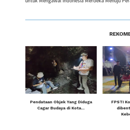
untuk Mengawal Indonesia Merdeka Menuju Per
REKOME
m Culture
Pendataan Objek Yang Diduga
FPSTI Ko
Cagar Budaya di Kota...
dibent
Keb