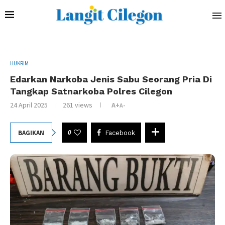
HUKRIM
Edarkan Narkoba Jenis Sabu Seorang Pria Di
Tangkap Satnarkoba Polres Cilegon
24 April 2025
261
views
A+
A-
0
BAGIKAN
Facebook