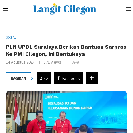
SOSIAL
PLN UPDL Suralaya Berikan Bantuan Sarpras
Ke PMI Cilegon, Ini Bentuknya
14 Agustus 2024
571
views
A+
A-
1
BAGIKAN
Facebook