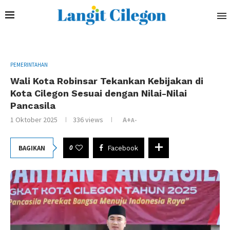
PEMERINTAHAN
Wali Kota Robinsar Tekankan Kebijakan di
Kota Cilegon Sesuai dengan Nilai-Nilai
Pancasila
1 Oktober 2025
336
views
A+
A-
0
BAGIKAN
Facebook