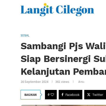
SOSIAL
Sambangi Pjs Wali
Siap Bersinergi S
Kelanjutan Pemba
26 September 2024
361
views
A+
A-
0
BAGIKAN
Facebook
Twitter