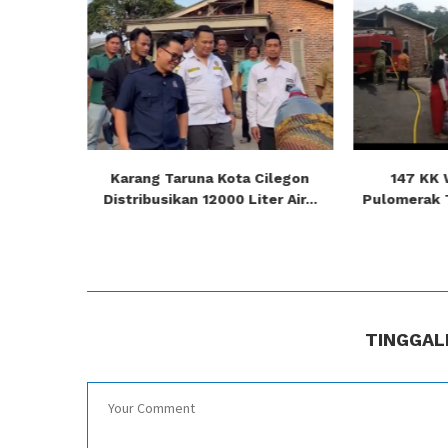
se-Kota
Karang Taruna Kota Cilegon
147 KK
ebyar...
Distribusikan 12000 Liter Air...
Pulomerak T
TINGGAL