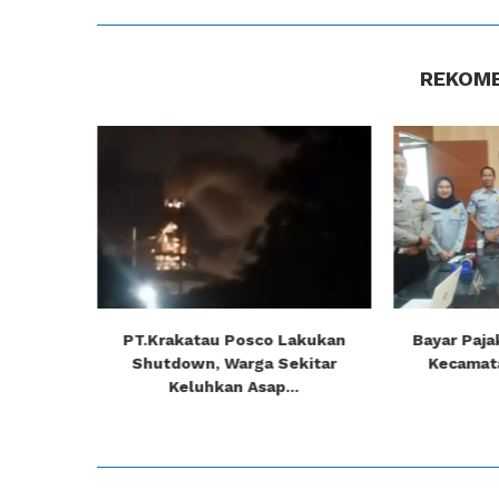
REKOME
matan
PT.Krakatau Posco Lakukan
Bayar Paja
 Mekarkan
Shutdown, Warga Sekitar
Kecamatan
Keluhkan Asap...