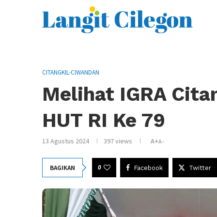
CITANGKIL-CIWANDAN
Melihat IGRA Cita
HUT RI Ke 79
13 Agustus 2024
397
views
A+
A-
0
BAGIKAN
Facebook
Twitter