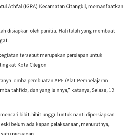
hatul Athfal (IGRA) Kecamatan Citangkil, memanfaatkan
h disiapkan oleh panitia. Hal itulah yang membuat
gat.
kegiatan tersebut merupakan persiapan untuk
tingkat Kota Cilegon.
aranya lomba pembuatan APE (Alat Pembelajaran
mba tahfidz, dan yang lainnya,” katanya, Selasa, 12
encari bibit-bibit unggul untuk nanti dipersiapkan
 Meski belum ada kapan pelaksanaan, menurutnya,
satu persiapan.