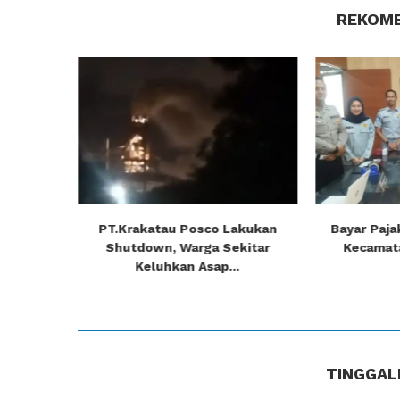
REKOME
matan
PT.Krakatau Posco Lakukan
Bayar Paja
 Mekarkan
Shutdown, Warga Sekitar
Kecamatan
Keluhkan Asap...
TINGGAL