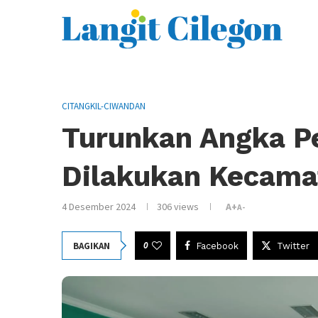
CITANGKIL-CIWANDAN
Turunkan Angka Pe
Dilakukan Kecama
4 Desember 2024
306
views
A+
A-
0
BAGIKAN
Facebook
Twitter